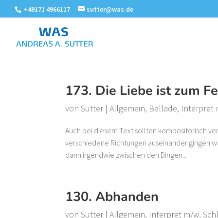
+49171 4966117
sutter@was.de
173. Die Liebe ist zum 
von
Sutter
|
Allgemein
,
Ballade
,
Interpret
Auch bei diesem Text sollten kompositorisch ve
verschiedene Richtungen auseinander gingen war
dann irgendwie zwischen den Dingen...
130. Abhanden
von
Sutter
|
Allgemein
,
Interpret m/w
,
Sch