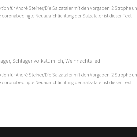
ktion für André Steiner/Die Salzataler mit den Vorgaben: 2 Strophe u
ine coronabedingte Neuausrichtichtung der Salzataler ist dieser Text
lager
,
Schlager volkstümlich
,
Weihnachtslied
ktion für André Steiner/Die Salzataler mit den Vorgaben: 2 Strophe u
ine coronabedingte Neuausrichtichtung der Salzataler ist dieser Text