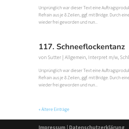
Ursprünglich war dieser Text eine Auftragsprodu
Refrain aus je 8 Zeilen, ggf. mit Bridge. Durch e
wieder frei geworden und nun...
117. Schneeflockentanz
von
Sutter
|
Allgemein
,
Interpret m/w
,
Sch
Ursprünglich war dieser Text eine Auftragsprodu
Refrain aus je 8 Zeilen, ggf. mit Bridge. Durch e
wieder frei geworden und nun...
« Ältere Einträge
Impressum
|
Datenschutzerklärung