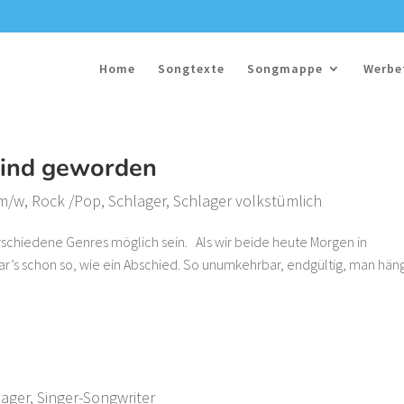
Home
Songtexte
Songmappe
Werbe
Feind geworden
 m/w
,
Rock /Pop
,
Schlager
,
Schlager volkstümlich
rschiedene Genres möglich sein. Als wir beide heute Morgen in
’s schon so, wie ein Abschied. So unumkehrbar, endgültig, man hän
lager
,
Singer-Songwriter