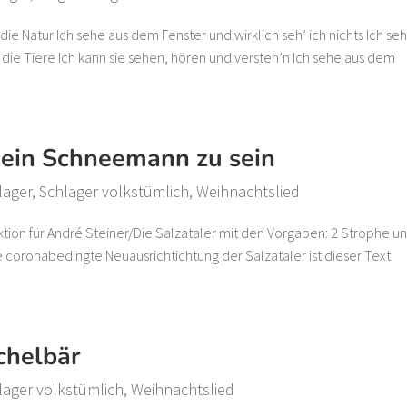
ie Natur Ich sehe aus dem Fenster und wirklich seh’ ich nichts Ich se
ie Tiere Ich kann sie sehen, hören und versteh’n Ich sehe aus dem
 ein Schneemann zu sein
lager
,
Schlager volkstümlich
,
Weihnachtslied
ktion für André Steiner/Die Salzataler mit den Vorgaben: 2 Strophe u
ine coronabedingte Neuausrichtichtung der Salzataler ist dieser Text
chelbär
lager volkstümlich
,
Weihnachtslied