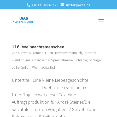
+49171 4966117
sutter@was.de
116. Weihnachtsmenschen
von
Sutter
|
Allgemein
,
Duett
,
Interpret männlich
,
Interpret
weiblich
,
mit ergänzender Sprechstimme
,
Schlager
,
Schlager
volkstümlich
,
Weihnachtslied
Untertitel: Eine kleine Liebesgeschichte
Duett mit Erzählstimme
Ursprünglich war dieser Text eine
Auftragsproduktion für André Steiner/Die
Salzataler mit den Vorgaben: 2 Strophe und 1
Refrain aus je 8 Zeilen, ggf. mit...