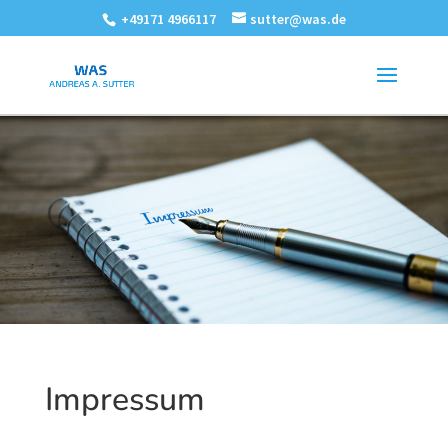
+49171 4966117
sutter@was.de
Impressum