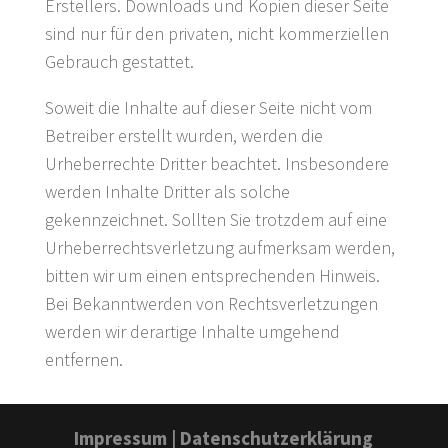
Erstellers. Downloads und Kopien dieser Seite
sind nur für den privaten, nicht kommerziellen
Gebrauch gestattet.
Soweit die Inhalte auf dieser Seite nicht vom
Betreiber erstellt wurden, werden die
Urheberrechte Dritter beachtet. Insbesondere
werden Inhalte Dritter als solche
gekennzeichnet. Sollten Sie trotzdem auf eine
Urheberrechtsverletzung aufmerksam werden,
bitten wir um einen entsprechenden Hinweis.
Bei Bekanntwerden von Rechtsverletzungen
werden wir derartige Inhalte umgehend
entfernen.
Impressum
|
Datenschutzerklärung