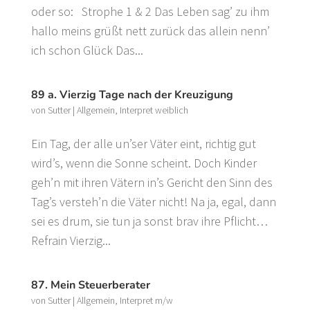
oder so: Strophe 1 & 2 Das Leben sag’ zu ihm
hallo meins grüßt nett zurück das allein nenn’
ich schon Glück Das...
89 a. Vierzig Tage nach der Kreuzigung
von
Sutter
|
Allgemein
,
Interpret weiblich
Ein Tag, der alle un’ser Väter eint, richtig gut
wird’s, wenn die Sonne scheint. Doch Kinder
geh’n mit ihren Vätern in’s Gericht den Sinn des
Tag’s versteh’n die Väter nicht! Na ja, egal, dann
sei es drum, sie tun ja sonst brav ihre Pflicht…
Refrain Vierzig...
87. Mein Steuerberater
von
Sutter
|
Allgemein
,
Interpret m/w