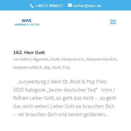
+49171 4966117
sutter@was.de
162. Herr Gott
von
Sutter
|
Allgemein
,
Duett
,
Interpret m/w
,
Interpret männlich
,
Interpret weiblich
,
Rap
,
Rock /Pop
Jurywertung 2 beim Dt. Rock & Pop Preis
2020 Kategorie „bester deutscher Text“ Intro /
Refrain Lieber Gott, so geht das nicht – so geht
das nicht weiter! Lieber Gott wir brauchen Dich
– wir brauchen Dich und keinen goldenen...