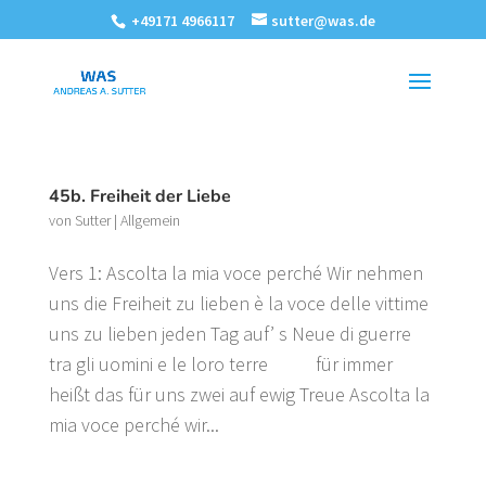
+49171 4966117
sutter@was.de
45b. Freiheit der Liebe
von
Sutter
|
Allgemein
Vers 1: Ascolta la mia voce perché Wir nehmen
uns die Freiheit zu lieben è la voce delle vittime
uns zu lieben jeden Tag auf’ s Neue di guerre
tra gli uomini e le loro terre für immer
heißt das für uns zwei auf ewig Treue Ascolta la
mia voce perché wir...