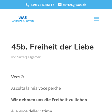
+49171 4966117
sutter@was.de
45b. Freiheit der Liebe
von
Sutter
|
Allgemein
V
ers 1:
Ascolta la mia voce perché
Wir nehmen uns die Freiheit zu lieben
è la voce
delle
vittime