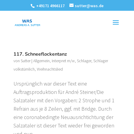
+49171 4966117
sutter@was.de
117. Schneeflockentanz
von
Sutter
|
Allgemein
,
Interpret m/w
,
Schlager
,
Schlager
volkstümlich
,
Weihnachtslied
Ursprünglich war dieser Text eine
Auftragsproduktion für André Steiner/Die
Salzataler mit den Vorgaben: 2 Strophe und 1
Refrain aus je 8 Zeilen, ggf. mit Bridge. Durch
eine coronabedingte Neuausrichtichtung der
Salzataler ist dieser Text wieder frei geworden
und nun...