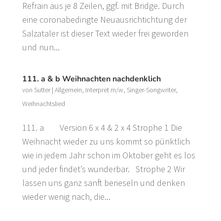
Refrain aus je 8 Zeilen, ggf. mit Bridge. Durch
eine coronabedingte Neuausrichtichtung der
Salzataler ist dieser Text wieder frei geworden
und nun...
111. a & b Weihnachten nachdenklich
von
Sutter
|
Allgemein
,
Interpret m/w
,
Singer-Songwriter
,
Weihnachtslied
111. a Version 6 x 4 & 2 x 4 Strophe 1 Die
Weihnacht wieder zu uns kommt so pünktlich
wie in jedem Jahr schon im Oktober geht es los
und jeder findet’s wunderbar. Strophe 2 Wir
lassen uns ganz sanft berieseln und denken
wieder wenig nach, die...