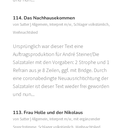
114. Das Nachhausekommen
von
Sutter
|
Allgemein
,
Interpret m/w
,
Schlager volkstümlich
,
Weihnachtslied
Ursprünglich war dieser Text eine
Auftragsproduktion für André Steiner/Die
Salzataler mit den Vorgaben: 2 Strophe und 1
Refrain aus je 8 Zeilen, ggf. mit Bridge. Durch
eine coronabedingte Neuausrichtichtung der
Salzataler ist dieser Text wieder frei geworden
und nun...
113. Frau Holle und der Nikolaus
von
Sutter
|
Allgemein
,
Interpret m/w
,
mit ergänzender
Sprechstimme
,
Schlager volkstümlich
,
Weihnachtslied