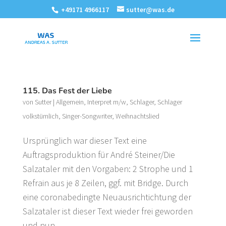
+49171 4966117
sutter@was.de
115. Das Fest der Liebe
von
Sutter
|
Allgemein
,
Interpret m/w
,
Schlager
,
Schlager
volkstümlich
,
Singer-Songwriter
,
Weihnachtslied
Ursprünglich war dieser Text eine
Auftragsproduktion für André Steiner/Die
Salzataler mit den Vorgaben: 2 Strophe und 1
Refrain aus je 8 Zeilen, ggf. mit Bridge. Durch
eine coronabedingte Neuausrichtichtung der
Salzataler ist dieser Text wieder frei geworden
und nun...