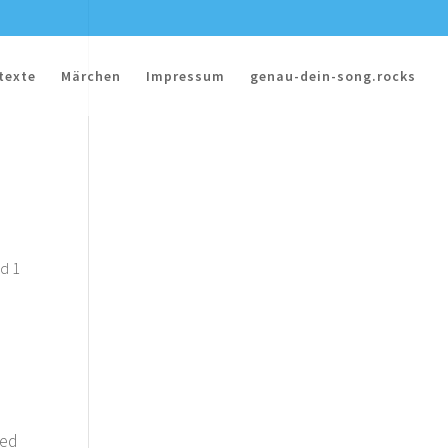
texte
Märchen
Impressum
genau-dein-song.rocks
nd 1
ied