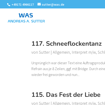
+49171 4966117
sutter@was.de
117. Schneeflockentanz
von
Sutter
|
Allgemein
,
Interpret m/w
,
Sch
Ursprünglich war dieser Text eine Auftragsprodu
Refrain aus je 8 Zeilen, ggf. mit Bridge. Durch e
wieder frei geworden und nun...
115. Das Fest der Liebe
von
Sutter
|
Allgemein
,
Interpret m/w
,
Sch