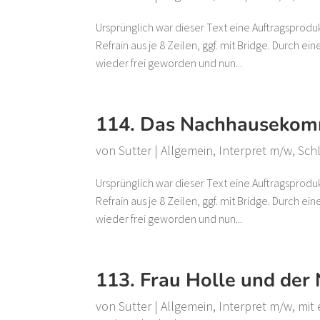
Ursprünglich war dieser Text eine Auftragsprodu
Refrain aus je 8 Zeilen, ggf. mit Bridge. Durch e
wieder frei geworden und nun...
114. Das Nachhauseko
von
Sutter
|
Allgemein
,
Interpret m/w
,
Sch
Ursprünglich war dieser Text eine Auftragsprodu
Refrain aus je 8 Zeilen, ggf. mit Bridge. Durch e
wieder frei geworden und nun...
113. Frau Holle und der 
von
Sutter
|
Allgemein
,
Interpret m/w
,
mit