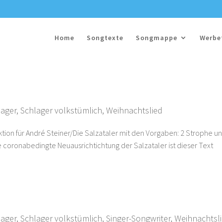
Home
Songtexte
Songmappe
Werbe
lager
,
Schlager volkstümlich
,
Weihnachtslied
ktion für André Steiner/Die Salzataler mit den Vorgaben: 2 Strophe u
ine coronabedingte Neuausrichtichtung der Salzataler ist dieser Text
lager
,
Schlager volkstümlich
,
Singer-Songwriter
,
Weihnachtsl