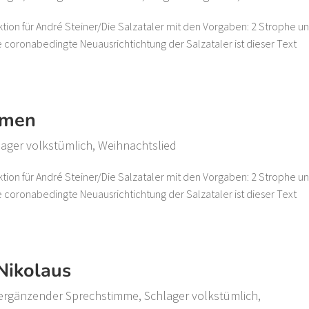
ktion für André Steiner/Die Salzataler mit den Vorgaben: 2 Strophe u
ine coronabedingte Neuausrichtichtung der Salzataler ist dieser Text
mmen
lager volkstümlich
,
Weihnachtslied
ktion für André Steiner/Die Salzataler mit den Vorgaben: 2 Strophe u
ine coronabedingte Neuausrichtichtung der Salzataler ist dieser Text
Nikolaus
 ergänzender Sprechstimme
,
Schlager volkstümlich
,