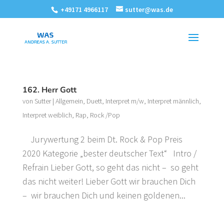
+49171 4966117
sutter@was.de
162. Herr Gott
von
Sutter
|
Allgemein
,
Duett
,
Interpret m/w
,
Interpret männlich
,
Interpret weiblich
,
Rap
,
Rock /Pop
Jurywertung 2 beim Dt. Rock & Pop Preis
2020 Kategorie „bester deutscher Text“ Intro /
Refrain Lieber Gott, so geht das nicht – so geht
das nicht weiter! Lieber Gott wir brauchen Dich
– wir brauchen Dich und keinen goldenen...