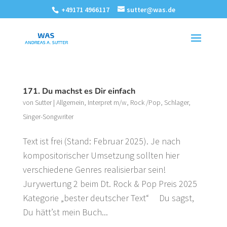
+49171 4966117
sutter@was.de
171. Du machst es Dir einfach
von
Sutter
|
Allgemein
,
Interpret m/w
,
Rock /Pop
,
Schlager
,
Singer-Songwriter
Text ist frei (Stand: Februar 2025). Je nach
kompositorischer Umsetzung sollten hier
verschiedene Genres realisierbar sein!
Jurywertung 2 beim Dt. Rock & Pop Preis 2025
Kategorie „bester deutscher Text“ Du sagst,
Du hätt’st mein Buch...