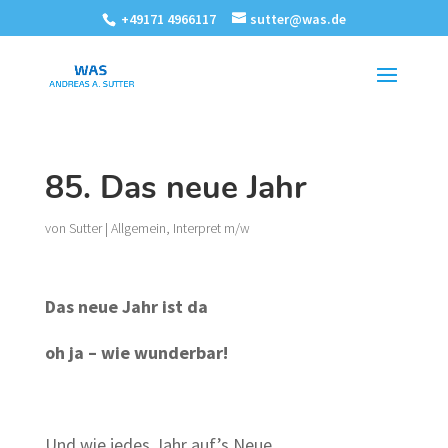
+49171 4966117
sutter@was.de
85. Das neue Jahr
von
Sutter
|
Allgemein
,
Interpret m/w
Das neue Jahr ist da
oh ja – wie wunderbar!
Und wie jedes Jahr auf’s Neue