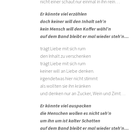
nicht einer schaut nur einmal in ihn rein…
Er könnte viel erzählen
doch keiner will den Inhalt seh’n
kein Mensch will den Koffer wähl’n
auf dem Band bleibt er mal wieder steh’n…
trägt Liebe mit sich rum
den Inhalt zu verschenken
trägt Liebe mit sich rum
keiner will an Liebe denken.
irgendetwas hier nicht stimmt
als wollten sie ihn kränken
und denken nur an Zucker, Wein und Zimt…
Er könnte viel auspacken
die Menschen wollen es nicht seh’n
um ihn um ist kalter Schatten
auf dem Band bleibt er mal wieder steh’n…