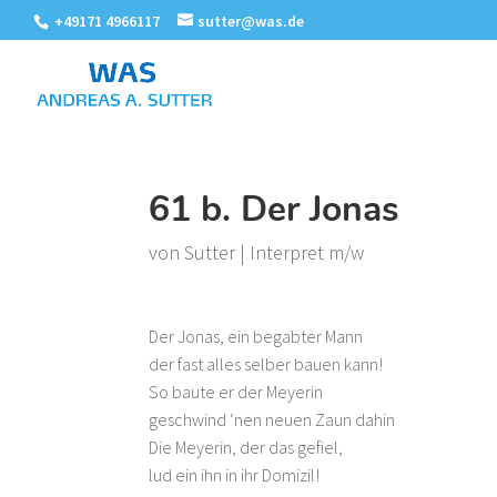
+49171 4966117
sutter@was.de
61 b. Der Jonas
von
Sutter
|
Interpret m/w
Der Jonas, ein begabter Mann
der fast alles selber bauen kann!
So baute er der Meyerin
geschwind ‘nen neuen Zaun dahin
Die Meyerin, der das gefiel,
lud ein ihn in ihr Domizil!