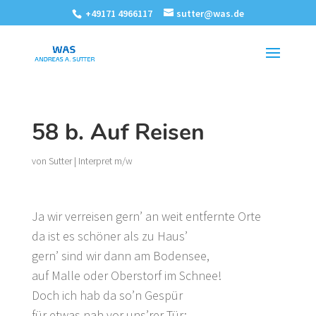
+49171 4966117
sutter@was.de
58 b. Auf Reisen
von
Sutter
|
Interpret m/w
Ja wir verreisen gern’ an weit entfernte Orte
da ist es schöner als zu Haus’
gern’ sind wir dann am Bodensee,
auf Malle oder Oberstorf im Schnee!
Doch ich hab da so’n Gespür
für etwas nah vor uns’rer Tür: