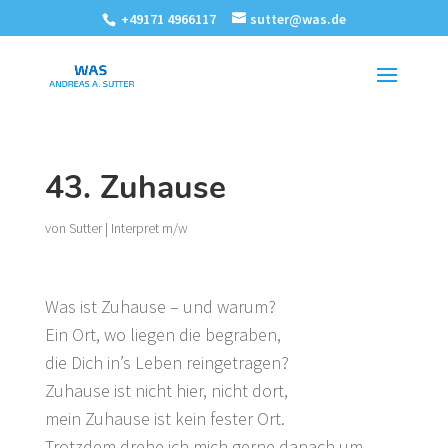
+49171 4966117
sutter@was.de
43. Zuhause
von
Sutter
|
Interpret m/w
Was ist Zuhause – und warum?
Ein Ort, wo liegen die begraben,
die Dich in’s Leben reingetragen?
Zuhause ist nicht hier, nicht dort,
mein Zuhause ist kein fester Ort.
Trotzdem drehe ich mich gerne danach um…