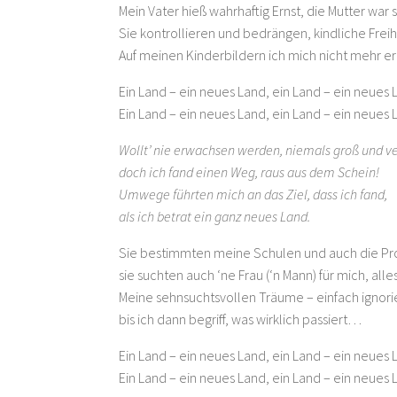
Mein Vater hieß wahrhaftig Ernst, die Mutter war 
Sie kontrollieren und bedrängen, kindliche Fre
Auf meinen Kinderbildern ich mich nicht mehr 
Ein Land – ein neues Land, ein Land – ein neues 
Ein Land – ein neues Land, ein Land – ein neues 
Wollt’ nie erwachsen werden, niemals groß und ve
doch ich fand einen Weg, raus aus dem Schein!
Umwege führten mich an das Ziel, dass ich fand,
als ich betrat ein ganz neues Land.
Sie bestimmten meine Schulen und auch die Pro
sie suchten auch ‘ne Frau (‘n Mann) für mich, alle
Meine sehnsuchtsvollen Träume – einfach ignor
bis ich dann begriff, was wirklich passiert…
Ein Land – ein neues Land, ein Land – ein neues 
Ein Land – ein neues Land, ein Land – ein neues 