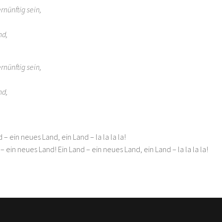
rnünftig sein,
nd,
rnünftig sein,
nd,
nd – ein neues Land, ein Land – la la la la!
d – ein neues Land! Ein Land – ein neues Land, ein Land – la la la la!