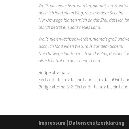
Wollt’ nie erwachsen werden, niemals groß und ve
doch ich fand einen Weg, raus aus dem Schein!
Nur Umwege führten mich an das Ziel, dass ich fa
als ich betrat ein ganz neues Land.
Wollt’ nie erwachsen werden, niemals groß und ve
doch ich fand einen Weg, raus aus dem Schein!
Nur Umwege führten mich an das Ziel, dass ich fa
als ich betrat ein ganz neues Land.
Bridge alternativ:
Ein Land – la la la la, ein Land – la la la la! Ein La
Bridge alternativ 2: Ein Land – la la la la, ein Lan
Impressum
|
Datenschutzerklärung