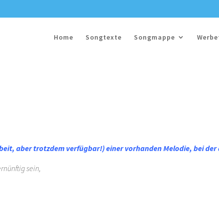
Home
Songtexte
Songmappe
Werbe
beit, aber trotzdem verfügbar!) einer vorhanden Melodie, bei der
rnünftig sein,