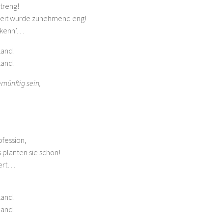
streng!
iheit wurde zunehmend eng!
erkenn’…
Land!
Land!
rnünftig sein,
fession,
s planten sie schon!
iert…
Land!
Land!