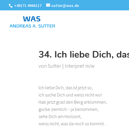
+49171 4966117
sutter@was.de
34. Ich liebe Dich, das
von
Sutter
|
Interpret m/w
Ich liebe Dich, das ist jetzt so,
ich suche Dich und weiss nicht wo!
Hab jetzt grad den Berg erklommen,
gucke ziemlich – ja benommen,
sehe Dich am Horizont,
weiss nicht, was da noch so kommt…