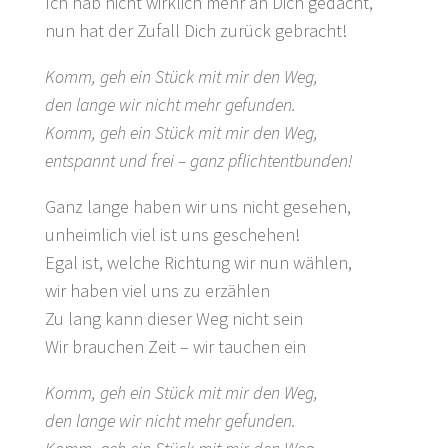
Ich hab nicht wirklich mehr an Dich gedacht,
nun hat der Zufall Dich zurück gebracht!
Komm, geh ein Stück mit mir den Weg,
den lange wir nicht mehr gefunden.
Komm, geh ein Stück mit mir den Weg,
entspannt und frei – ganz pflichtentbunden!
Ganz lange haben wir uns nicht gesehen,
unheimlich viel ist uns geschehen!
Egal ist, welche Richtung wir nun wählen,
wir haben viel uns zu erzählen
Zu lang kann dieser Weg nicht sein
Wir brauchen Zeit – wir tauchen ein
Komm, geh ein Stück mit mir den Weg,
den lange wir nicht mehr gefunden.