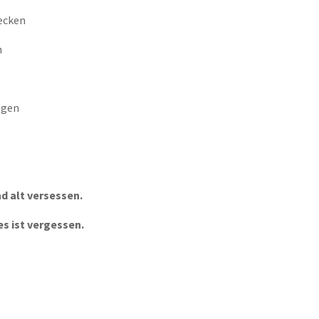
Becken
n
ügen
d alt versessen.
es ist vergessen.