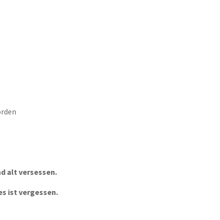
orden
d alt versessen.
es ist vergessen.