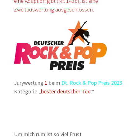
eine Adaption gibt (Nr. 143b), ist eine
Zweitauswertung ausgeschlossen.
Jurywertun
g
1
b
eim
Dt. Rock & Pop Preis 2023
Kategorie „
bester deutscher Tex
t“
Um mich rum ist so viel Frust