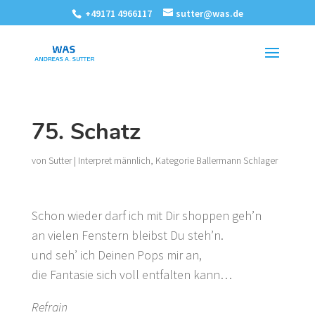
+49171 4966117
sutter@was.de
75. Schatz
von
Sutter
|
Interpret männlich
,
Kategorie Ballermann Schlager
Schon wieder darf ich mit Dir shoppen geh’n
an vielen Fenstern bleibst Du steh’n.
und seh’ ich Deinen Pops mir an,
die Fantasie sich voll entfalten kann…
Refrain