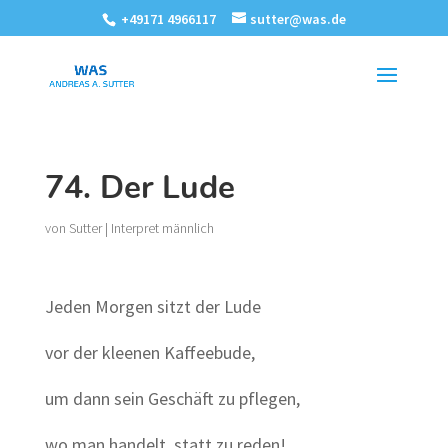
+49171 4966117
sutter@was.de
74. Der Lude
von
Sutter
|
Interpret männlich
Jeden Morgen sitzt der Lude
vor der kleenen Kaffeebude,
um dann sein Geschäft zu pflegen,
wo man handelt, statt zu reden!