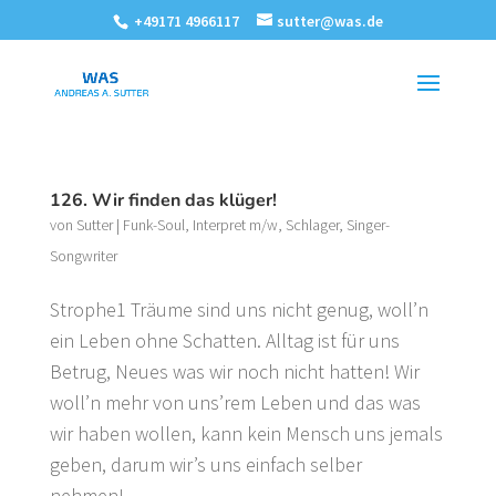
+49171 4966117
sutter@was.de
126. Wir finden das klüger!
von
Sutter
|
Funk-Soul
,
Interpret m/w
,
Schlager
,
Singer-
Songwriter
Strophe1 Träume sind uns nicht genug, woll’n
ein Leben ohne Schatten. Alltag ist für uns
Betrug, Neues was wir noch nicht hatten! Wir
woll’n mehr von uns’rem Leben und das was
wir haben wollen, kann kein Mensch uns jemals
geben, darum wir’s uns einfach selber
nehmen!...