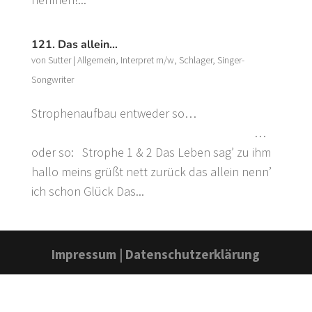
121. Das allein…
von
Sutter
|
Allgemein
,
Interpret m/w
,
Schlager
,
Singer-
Songwriter
Strophenaufbau entweder so…
…
oder so: Strophe 1 & 2 Das Leben sag’ zu ihm
hallo meins grüßt nett zurück das allein nenn’
ich schon Glück Das...
Impressum
|
Datenschutzerklärung