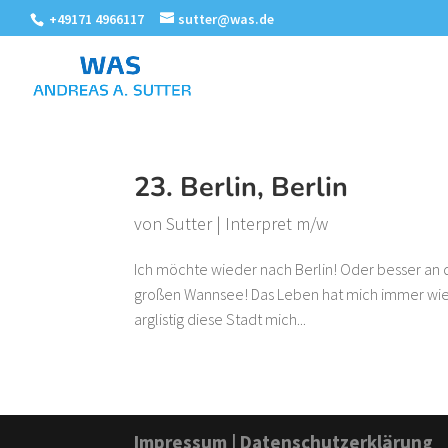
+49171 4966117
sutter@was.de
23. Berlin, Berlin
von
Sutter
|
Interpret m/w
Ich möchte wieder nach Berlin! Oder besser an di
großen Wannsee! Das Leben hat mich immer wiede
arglistig diese Stadt mich...
Impressum
|
Datenschutzerklärung