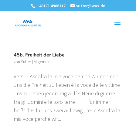
+49171 4966117
sutter@was.de
45b. Freiheit der Liebe
von
Sutter
|
Allgemein
Vers 1: Ascolta la mia voce perché Wir nehmen
uns die Freiheit zu lieben è la voce delle vittime
uns zu lieben jeden Tag auf’ s Neue di guerre
tra gli uomini e le loro terre für immer
heißt das für uns zwei auf ewig Treue Ascolta la
mia voce perché wir...