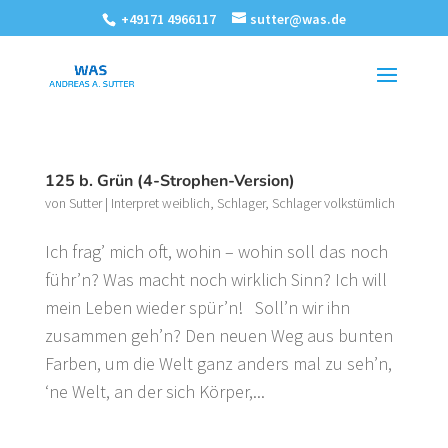
+49171 4966117
sutter@was.de
125 b. Grün (4-Strophen-Version)
von
Sutter
|
Interpret weiblich
,
Schlager
,
Schlager volkstümlich
Ich frag’ mich oft, wohin – wohin soll das noch
führ’n? Was macht noch wirklich Sinn? Ich will
mein Leben wieder spür’n! Soll’n wir ihn
zusammen geh’n? Den neuen Weg aus bunten
Farben, um die Welt ganz anders mal zu seh’n,
‘ne Welt, an der sich Körper,...