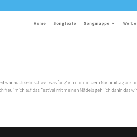
Home
Songtexte
Songmappe
Werbe
eit war auch sehr schwer was fang’ ich nun mit dem Nachmittag an? u
ch freu’ mich auf das Festival mit meinen Mädels geh’ ich dahin das wi