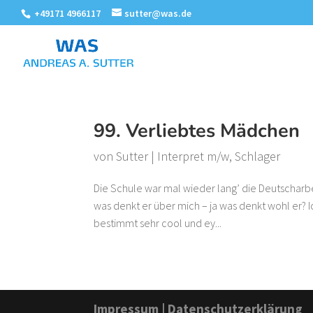
+49171 4966117
sutter@was.de
99. Verliebtes Mädchen
von
Sutter
|
Interpret m/w
,
Schlager
Die Schule war mal wieder lang’ die Deutscharb
was denkt er über mich – ja was denkt wohl er? I
bestimmt sehr cool und ey...
Impressum
|
Datenschutzerklärung