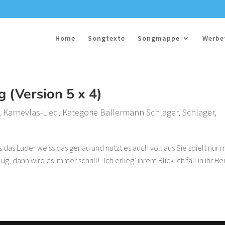
Home
Songtexte
Songmappe
Werbe
 (Version 5 x 4)
,
Karnevlas-Lied
,
Kategorie Ballermann Schlager
,
Schlager
,
 das Luder weiss das genau und nutzt es auch voll aus Sie spielt nur m
g, dann wird es immer schrill! Ich erlieg’ ihrem Blick ich fall in ihr He