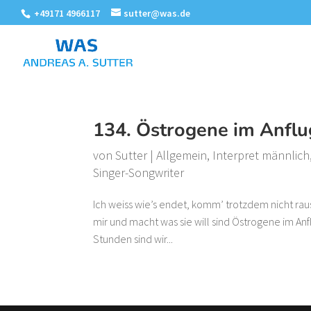
+49171 4966117
sutter@was.de
134. Östrogene im Anflug
von
Sutter
|
Allgemein
,
Interpret männlich
Singer-Songwriter
Ich weiss wie’s endet, komm’ trotzdem nicht raus
mir und macht was sie will sind Östrogene im Anflu
Stunden sind wir...