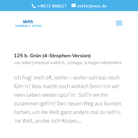
+49171 4966117
sutter@was.de
125 b. Grün (4-Strophen-Version)
von
Sutter
|
Interpret weiblich
,
Schlager
,
Schlager volkstümlich
Ich frag’ mich oft, wohin – wohin soll das noch
führ’n? Was macht noch wirklich Sinn? Ich will
mein Leben wieder spür’n! Soll’n wir ihn
zusammen geh’n? Den neuen Weg aus bunten
Farben, um die Welt ganz anders mal zu seh’n,
‘ne Welt, an der sich Körper,...