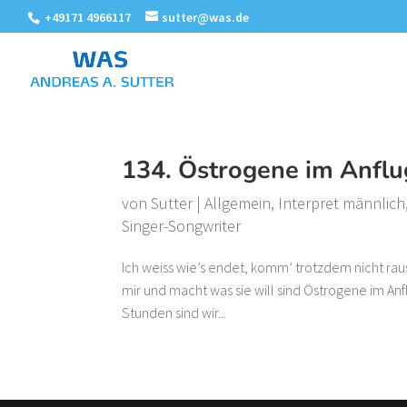
+49171 4966117
sutter@was.de
134. Östrogene im Anflug
von
Sutter
|
Allgemein
,
Interpret männlich
Singer-Songwriter
Ich weiss wie’s endet, komm’ trotzdem nicht raus
mir und macht was sie will sind Östrogene im Anflu
Stunden sind wir...