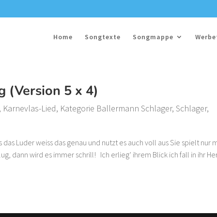
Home
Songtexte
Songmappe
Werbe
 (Version 5 x 4)
,
Karnevlas-Lied
,
Kategorie Ballermann Schlager
,
Schlager
,
 das Luder weiss das genau und nutzt es auch voll aus Sie spielt nur m
g, dann wird es immer schrill! Ich erlieg’ ihrem Blick ich fall in ihr He