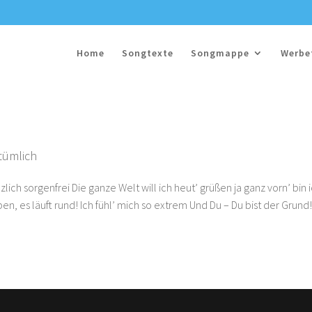
Home
Songtexte
Songmappe
Werbe
tümlich
ich sorgenfrei Die ganze Welt will ich heut’ grüßen ja ganz vorn’ bin 
en, es läuft rund! Ich fühl’ mich so extrem Und Du – Du bist der Grun