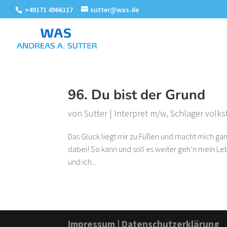
+49171 4966117
sutter@was.de
96. Du bist der Grund
von
Sutter
|
Interpret m/w
,
Schlager volks
Das Glück liegt mir zu Füßen und macht mich gänzl
dabei! So kann und soll es weiter geh’n mein Leb
und ich...
Impressum
|
Datenschutzerklärung