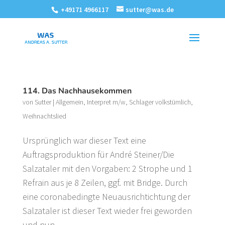
+49171 4966117
sutter@was.de
114. Das Nachhausekommen
von
Sutter
|
Allgemein
,
Interpret m/w
,
Schlager volkstümlich
,
Weihnachtslied
Ursprünglich war dieser Text eine
Auftragsproduktion für André Steiner/Die
Salzataler mit den Vorgaben: 2 Strophe und 1
Refrain aus je 8 Zeilen, ggf. mit Bridge. Durch
eine coronabedingte Neuausrichtichtung der
Salzataler ist dieser Text wieder frei geworden
und nun...