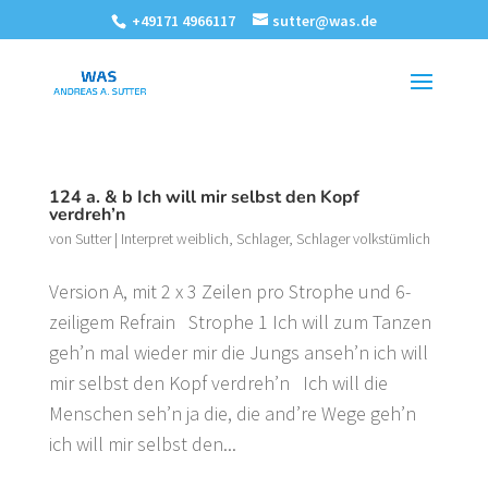
+49171 4966117
sutter@was.de
124 a. & b Ich will mir selbst den Kopf
verdreh’n
von
Sutter
|
Interpret weiblich
,
Schlager
,
Schlager volkstümlich
Version A, mit 2 x 3 Zeilen pro Strophe und 6-
zeiligem Refrain Strophe 1 Ich will zum Tanzen
geh’n mal wieder mir die Jungs anseh’n ich will
mir selbst den Kopf verdreh’n Ich will die
Menschen seh’n ja die, die and’re Wege geh’n
ich will mir selbst den...