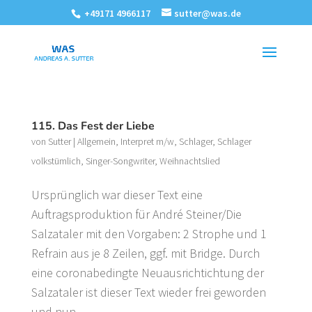
+49171 4966117
sutter@was.de
115. Das Fest der Liebe
von
Sutter
|
Allgemein
,
Interpret m/w
,
Schlager
,
Schlager
volkstümlich
,
Singer-Songwriter
,
Weihnachtslied
Ursprünglich war dieser Text eine
Auftragsproduktion für André Steiner/Die
Salzataler mit den Vorgaben: 2 Strophe und 1
Refrain aus je 8 Zeilen, ggf. mit Bridge. Durch
eine coronabedingte Neuausrichtichtung der
Salzataler ist dieser Text wieder frei geworden
und nun...