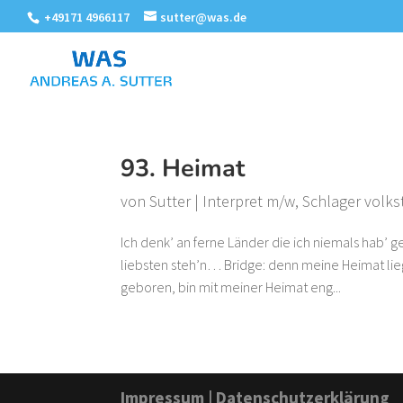
+49171 4966117
sutter@was.de
93. Heimat
von
Sutter
|
Interpret m/w
,
Schlager volks
Ich denk’ an ferne Länder die ich niemals hab’ 
liebsten steh’n… Bridge: denn meine Heimat lie
geboren, bin mit meiner Heimat eng...
Impressum
|
Datenschutzerklärung