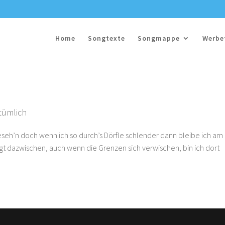
Home
Songtexte
Songmappe
Werbe
tümlich
geseh’n doch wenn ich so durch’s Dörfle schlender dann bleibe ich am
gt dazwischen, auch wenn die Grenzen sich verwischen, bin ich dort