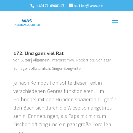
+49171 4966117
sutter@was.de
172. Und ganz viel Rat
von
Sutter
|
Allgemein
,
Interpret m/w
,
Rock /Pop
,
Schlager
,
Schlager volkstümlich
,
Singer-Songwriter
je nach Komposition sollte dieser Text in
verschiedenen Genres funktionieren. Im
Frühnebel mit den Hunden spazieren zu geh’n
den Bach sich durch die Wiese schlängeln zu
seh’n Erinnerungen, als Papa mit mir zum
Fischen oft ging und ein paar große Forellen
zum...