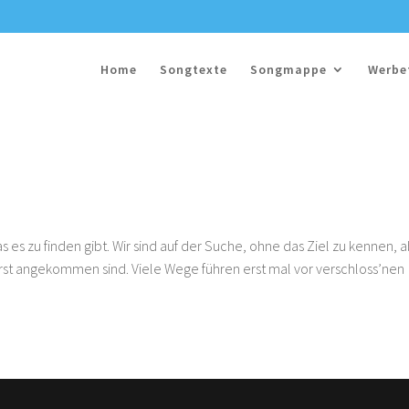
Home
Songtexte
Songmappe
Werbe
es zu finden gibt. Wir sind auf der Suche, ohne das Ziel zu kennen, 
erst angekommen sind. Viele Wege führen erst mal vor verschloss’nen