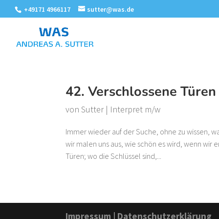
+49171 4966117
sutter@was.de
42. Verschlossene Türen
von
Sutter
|
Interpret m/w
Immer wieder auf der Suche, ohne zu wissen, was 
wir malen uns aus, wie schön es wird, wenn wir 
Türen; wo die Schlüssel sind,...
Impressum
|
Datenschutzerklärung