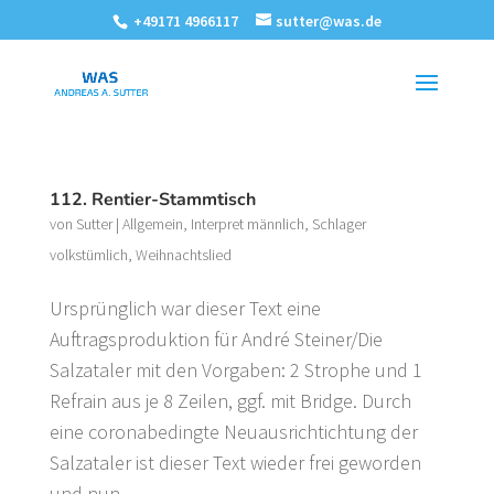
+49171 4966117
sutter@was.de
112. Rentier-Stammtisch
von
Sutter
|
Allgemein
,
Interpret männlich
,
Schlager
volkstümlich
,
Weihnachtslied
Ursprünglich war dieser Text eine
Auftragsproduktion für André Steiner/Die
Salzataler mit den Vorgaben: 2 Strophe und 1
Refrain aus je 8 Zeilen, ggf. mit Bridge. Durch
eine coronabedingte Neuausrichtichtung der
Salzataler ist dieser Text wieder frei geworden
und nun...