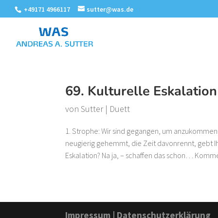
+49171 4966117
sutter@was.de
69. Kulturelle Eskalation
von
Sutter
|
Duett
1. Strophe: Wir sind gegangen, um anzukommen
neugierig gehemmt, die Zeit davonrennt, gebt I
Eskalation? Na ja, – schaffen das schon… Komme
Impressum
|
Datenschutzerklärung