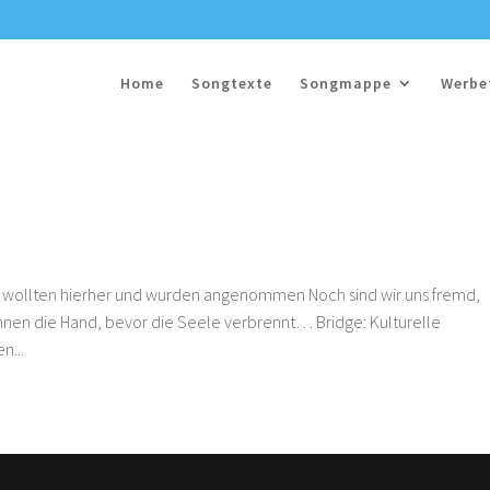
Home
Songtexte
Songmappe
Werbe
 wollten hierher und wurden angenommen Noch sind wir uns fremd,
hnen die Hand, bevor die Seele verbrennt… Bridge: Kulturelle
n...