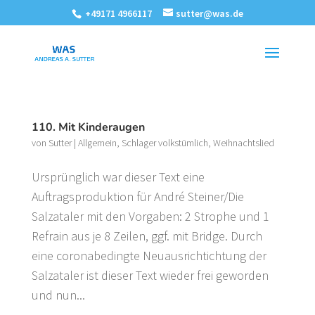
+49171 4966117
sutter@was.de
110. Mit Kinderaugen
von
Sutter
|
Allgemein
,
Schlager volkstümlich
,
Weihnachtslied
Ursprünglich war dieser Text eine
Auftragsproduktion für André Steiner/Die
Salzataler mit den Vorgaben: 2 Strophe und 1
Refrain aus je 8 Zeilen, ggf. mit Bridge. Durch
eine coronabedingte Neuausrichtichtung der
Salzataler ist dieser Text wieder frei geworden
und nun...