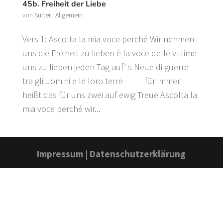
45b. Freiheit der Liebe
von
Sutter
|
Allgemein
Vers 1: Ascolta la mia voce perché Wir nehmen
uns die Freiheit zu lieben è la voce delle vittime
uns zu lieben jeden Tag auf’ s Neue di guerre
tra gli uomini e le loro terre für immer
heißt das für uns zwei auf ewig Treue Ascolta la
mia voce perché wir...
Impressum
|
Datenschutzerklärung