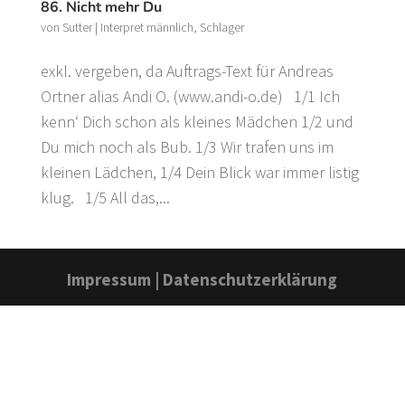
86. Nicht mehr Du
von
Sutter
|
Interpret männlich
,
Schlager
exkl. vergeben, da Auftrags-Text für Andreas
Ortner alias Andi O. (www.andi-o.de) 1/1 Ich
kenn‘ Dich schon als kleines Mädchen 1/2 und
Du mich noch als Bub. 1/3 Wir trafen uns im
kleinen Lädchen, 1/4 Dein Blick war immer listig
klug. 1/5 All das,...
Impressum
|
Datenschutzerklärung