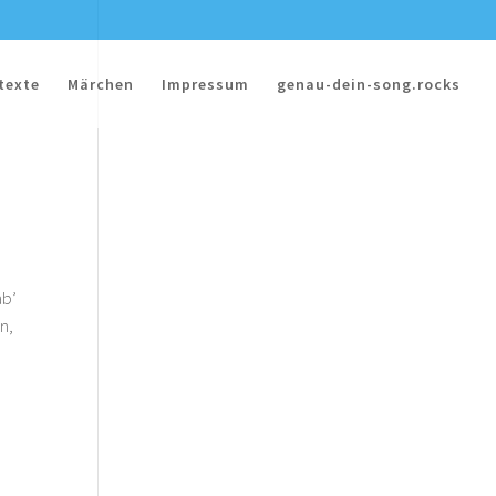
texte
Märchen
Impressum
genau-dein-song.rocks
ab’
n,