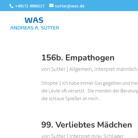
+49171 4966117
sutter@was.de
156b. Empathogen
von
Sutter
|
Allgemein
,
Interpret männlich
Strophe 1 Ich habe immer Gas gegeben und mei
die Leute oft versetzt. Die meisten der Beratun
die schlaue Spießer an mich...
99. Verliebtes Mädchen
von
Sutter
|
Interpret m/w
,
Schlager