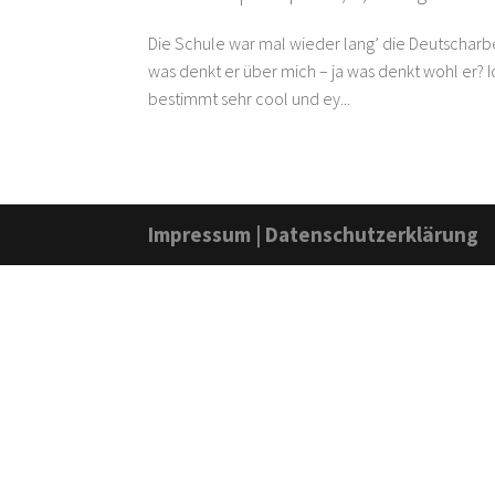
Die Schule war mal wieder lang’ die Deutscharb
was denkt er über mich – ja was denkt wohl er? I
bestimmt sehr cool und ey...
Impressum
|
Datenschutzerklärung