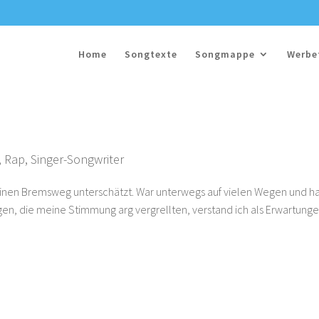
Home
Songtexte
Songmappe
Werbe
,
Rap
,
Singer-Songwriter
nen Bremsweg unterschätzt. War unterwegs auf vielen Wegen und h
gen, die meine Stimmung arg vergrellten, verstand ich als Erwartunge