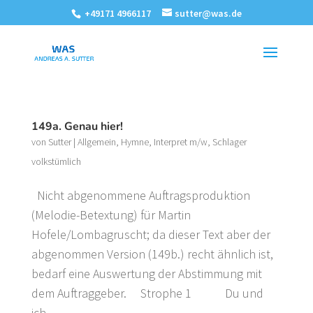
+49171 4966117
sutter@was.de
149a. Genau hier!
von
Sutter
|
Allgemein
,
Hymne
,
Interpret m/w
,
Schlager
volkstümlich
Nicht abgenommene Auftragsproduktion
(Melodie-Betextung) für Martin
Hofele/Lombagruscht; da dieser Text aber der
abgenommen Version (149b.) recht ähnlich ist,
bedarf eine Auswertung der Abstimmung mit
dem Auftraggeber. Strophe 1 Du und
ich...