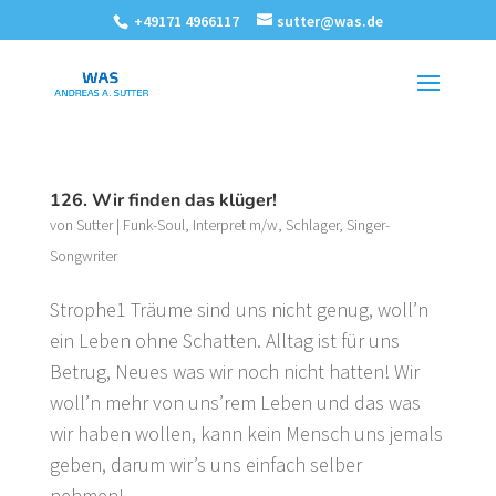
+49171 4966117
sutter@was.de
126. Wir finden das klüger!
von
Sutter
|
Funk-Soul
,
Interpret m/w
,
Schlager
,
Singer-
Songwriter
Strophe1 Träume sind uns nicht genug, woll’n
ein Leben ohne Schatten. Alltag ist für uns
Betrug, Neues was wir noch nicht hatten! Wir
woll’n mehr von uns’rem Leben und das was
wir haben wollen, kann kein Mensch uns jemals
geben, darum wir’s uns einfach selber
nehmen!...