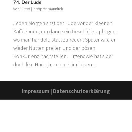
74. Der Lude
von
Sutter
|
Interpret männlich
Jeden Morgen sitzt der Lude vor der kleenen
Kaffeebude, um dann sein Geschäft zu pflegen,
wo man handelt, statt zu reden! Später wird er
wieder Nutten prellen und der bösen
Konkurrenz nachstellen. Irgendwie hat’s der
doch fein Hach ja – einmal im Leben...
Impressum
|
Datenschutzerklärung