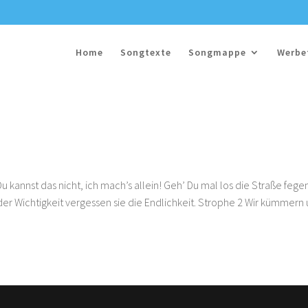
Home
Songtexte
Songmappe
Werbe
 kannst das nicht, ich mach’s allein! Geh’ Du mal los die Straße fegen
er Wichtigkeit vergessen sie die Endlichkeit. Strophe 2 Wir kümmern 