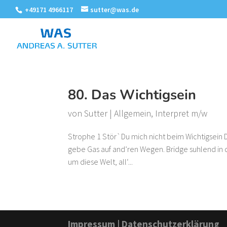
+49171 4966117
sutter@was.de
80. Das Wichtigsein
von
Sutter
|
Allgemein
,
Interpret m/w
Strophe 1 Stör`Du mich nicht beim Wichtigsein Du
gebe Gas auf and’ren Wegen. Bridge suhlend in d
um diese Welt, all‘...
Impressum
|
Datenschutzerklärung