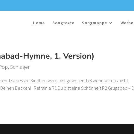
Home
Songtexte
Songmappe
Werbe
abad-Hymne, 1. Version)
/Pop
,
Schlager
esen 1/2 dessen Kindheit wäre trist gewesen 1/3 wenn wir uns nicht
l’Deinen Becken! Refrain a R1 Du bist eine Schönheit R2 Grugabad – 