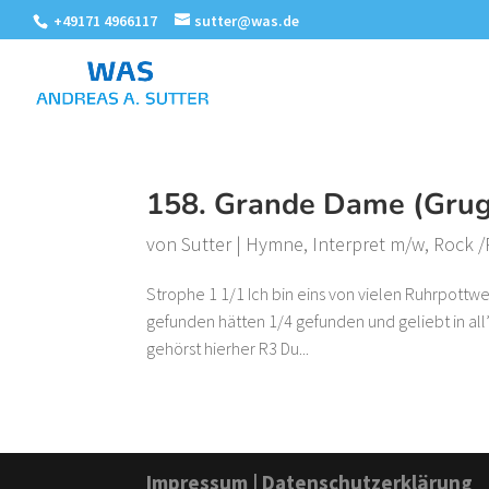
+49171 4966117
sutter@was.de
158. Grande Dame (Grug
von
Sutter
|
Hymne
,
Interpret m/w
,
Rock 
Strophe 1 1/1 Ich bin eins von vielen Ruhrpottw
gefunden hätten 1/4 gefunden und geliebt in al
gehörst hierher R3 Du...
Impressum
|
Datenschutzerklärung