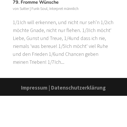
79. Fromme Wünsche
von
Sutter
|
Funk-Soul
,
Interpret männlich
1/1Ich will erkennen, und nicht nur seh’n 1/2ich
möchte Gnade, nicht nur flehen. 1/3Ich möcht‘
Liebe, Gunst und Treue, 1/4und dass ich nie,
niemals ‘was bereue! 1/5Ich möcht‘ viel Ruhe
und den Frieden 1/6und Chancen geben
meinen Trieben! 1/7Ich...
Impressum
|
Datenschutzerklärung